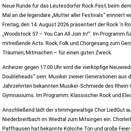
Neue Runde für das Leutesdorfer Rock-Fest, beim dem
Mal an die legendäre „Mutter aller Festivals“ erinnert w
Freitag, den 14. August 2026 präsentiert der Rock ‘n Rol
„Woodstock 57 – You Can All Join In!“. Im Programm f
mitreißende Acts. Rock, Folk und Chorgesang zum Gen
Träumen, Mitmachen – für einen guten Zweck.
Anheizer gegen 17.00 Uhr wird die vierköpfige Neuwie
Doubleheads“ sein: Musiker zweier Generationen aus d
Jahrzehnten bekannten Musiker-Schmiede des Rhein-
Gymnasiums. Im Programm: Klassischer Rock und Elect
Anschließend lädt der stimmgewaltige Chor LiedGut a
Niederbreitbach im Wiedtal zum Mitsingen ein. Chorleit
Paffhausen hat bekannte Kölsche Tön und große Feier