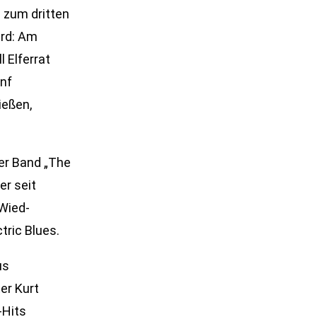
 zum dritten
ird: Am
l Elferrat
ünf
ießen,
der Band „The
er seit
Wied-
ric Blues.
us
er Kurt
-Hits